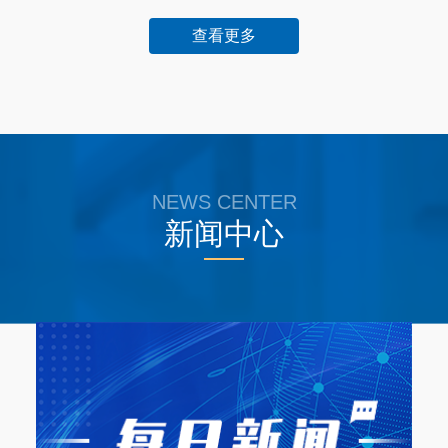
发明
C-化学；冶金
剪切-摩擦耦合耗能阻尼器
四川大学
查看更多
发明
C-化学；冶金
一种两阶段摩擦阻尼器
四川大学
发明
A-人类生活必需品
加刚度的带间隙摩擦阻尼器
四川大学
发明
C-化学；冶金
NEWS CENTER
一种含有多种球状相的铝合金的制备方法
四川大学
新闻中心
发明
C-化学；冶金