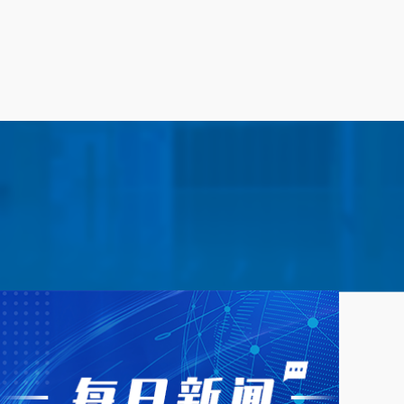
201710174559.X
2
201610599941
2
201410366619.4
2
201210428013.X
3
201510958810.2