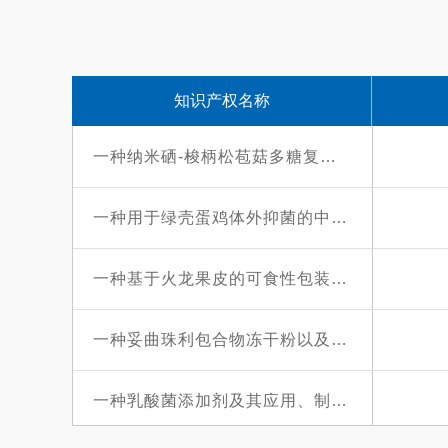
2019108157704
知识产权名称
2012103196486
一种纳米硒-梭柄松苞菇多糖复合体的新型制备方法
2015109366130
一种用于绿壳蛋鸡体外抑菌的中药组合物及其制备方法
2016101317126
一种基于火龙果皮的可食性包装膜及其制备方法
2019110699759
一种妥曲珠利包合物冻干粉以及制备方法
201810920815X
一种乳酸菌添加剂及其应用、制备方法
2020104885442