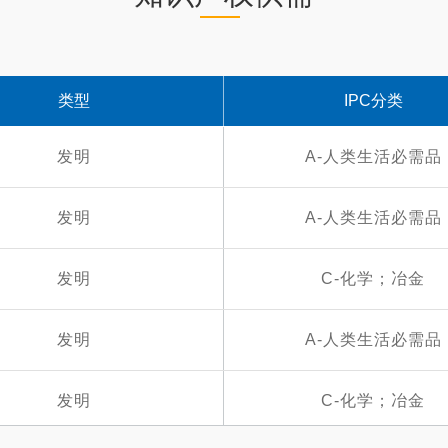
一种含有多种球状相的铝合金的制备方法
四川大学
类型
IPC分类
铝箔自动裁剪送料装置
四川大学
发明
A-人类生活必需品
扫描离子电导显微镜玻璃探针夹持与照明装置
四川大学
发明
A-人类生活必需品
一种用于铁塔自动检修攀爬机器人的末端夹持装置
四川大学
发明
C-化学；冶金
便携式大直径深孔内螺纹中径在位测量仪及其测量方法
四川大学
发明
A-人类生活必需品
基于脉冲气流激励红外成像的无损检测方法及其实施装置
四川大学
发明
C-化学；冶金
钢轨表面缺陷高速无损检测方法及其实施装置
四川大学