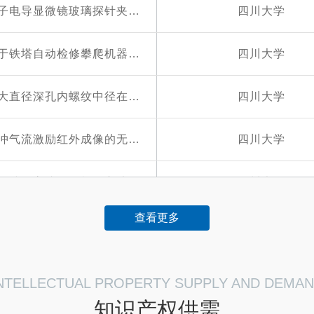
扫描离子电导显微镜玻璃探针夹持与照明装置
四川大学
一种用于铁塔自动检修攀爬机器人的末端夹持装置
四川大学
便携式大直径深孔内螺纹中径在位测量仪及其测量方法
四川大学
基于脉冲气流激励红外成像的无损检测方法及其实施装置
四川大学
钢轨表面缺陷高速无损检测方法及其实施装置
四川大学
查看更多
剪切-摩擦耦合耗能阻尼器
四川大学
一种两阶段摩擦阻尼器
四川大学
NTELLECTUAL PROPERTY SUPPLY AND DEMA
知识产权供需
加刚度的带间隙摩擦阻尼器
四川大学