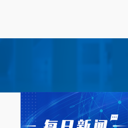
一种利用鱼加工下脚料皮制备天然胶原膜的方法
2021115367282
一种
一种折耳根香菜可食性速溶包装膜、调味包及其制备方法
2021109205967
辣木叶中黄酮成分的提取方法
2021105124570
具有附
鸡源枯草芽孢杆菌和戊糖片球菌的固体发酵菌剂及其制备方法和应用
2019108157704
一种基于柚子皮的可食性包装膜及其制备方法