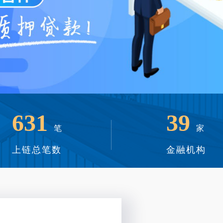
631
39
笔
家
上链总笔数
金融机构