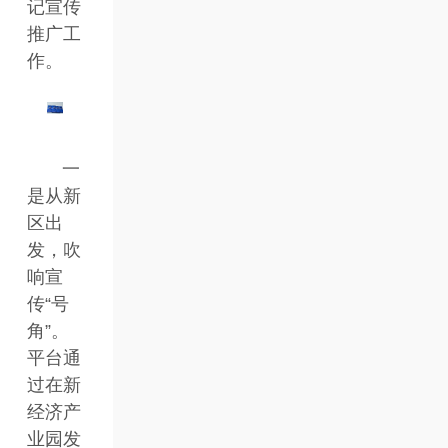
记宣传
推广工
作。
一
是从新
区出
发，吹
响宣
传“号
角”。
平台通
过在新
经济产
业园发