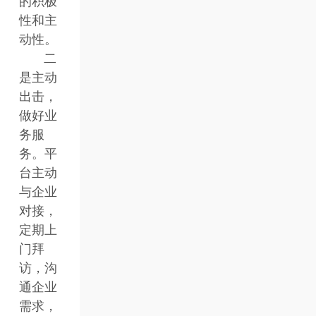
的积极
性和主
动性。
二
是主动
出击，
做好业
务服
务。平
台主动
与企业
对接，
定期上
门拜
访，沟
通企业
需求，