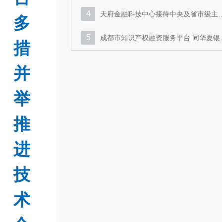
4
天府金融科技中心接待中央及省市级主
多
新闻媒体采访团
5
成都市知识产权融资服务平台 同华夏银
措
成都分行开展业务交流
6
成都市知识产权融资服务平台 多措并举
并
进技术合同认定登记工作
举
推
进
技
术