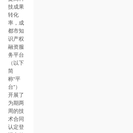
技成果
转化
率，成
都市知
识产权
融资服
务平台
（以下
简
称“平
台”）
开展了
为期两
周的技
术合同
认定登