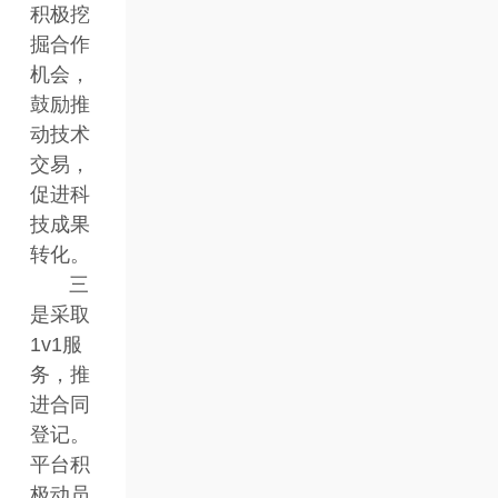
积极挖
掘合作
机会，
鼓励推
动技术
交易，
促进科
技成果
转化。
三
是采取
1v1服
务，推
进合同
登记。
平台积
极动员