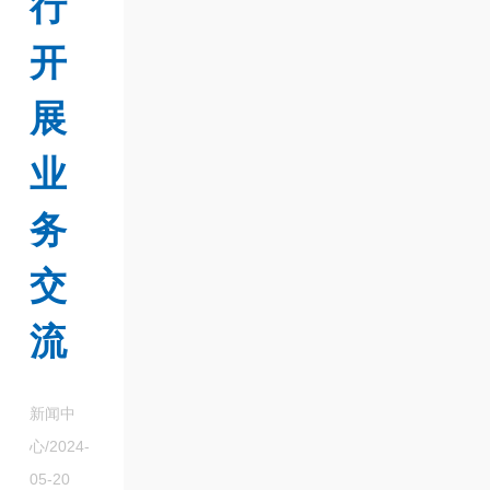
行
开
展
业
务
交
流
新闻中
心/2024-
05-20