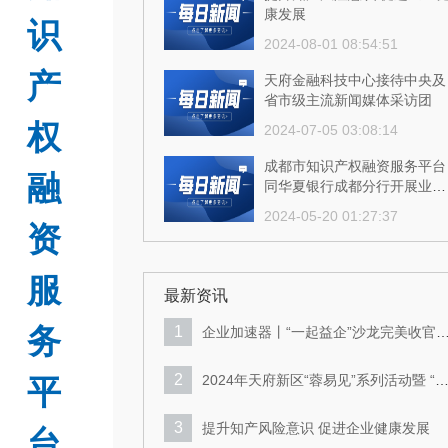
康发展
识
2024-08-01 08:54:51
产
天府金融科技中心接待中央及
省市级主流新闻媒体采访团
权
2024-07-05 03:08:14
成都市知识产权融资服务平台
融
同华夏银行成都分行开展业务
交流
2024-05-20 01:27:37
资
成都市知识产权融资服务平台
多措并举推进技术合同认定登
服
记工作
最新资讯
2024-05-20 01:27:41
务
1
企业加速器丨“一起益企”沙龙完美收官
持续激发新区企业创新活力！
2
2024年天府新区“蓉易见”系列活动暨 “
平
起益企”企业服务沙龙成功举行
3
提升知产风险意识 促进企业健康发展
台