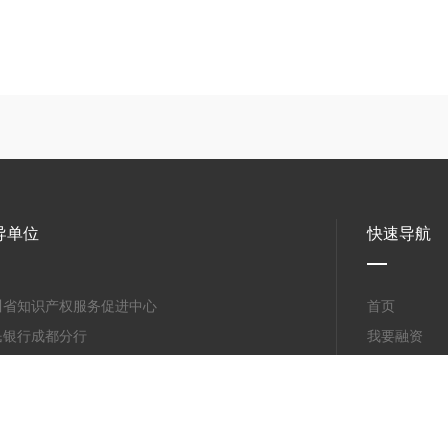
导单位
快速导航
川省知识产权服务促进中心
首页
民银行成都分行
我要融资
川天府新区管委会
浏览金融超
都市金融监管局
我要质押
都市市场监管局（知识产权局）
新闻中心