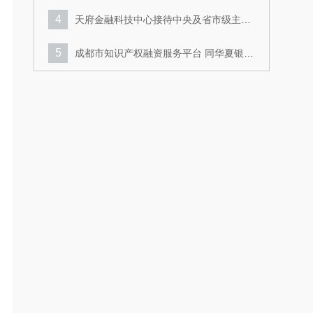
4
天府金融科技中心接待中央及省市级主流
新闻媒体采访团
5
成都市知识产权融资服务平台 同华夏银行
成都分行开展业务交流
6
成都市知识产权融资服务平台 多措并举推
进技术合同认定登记工作