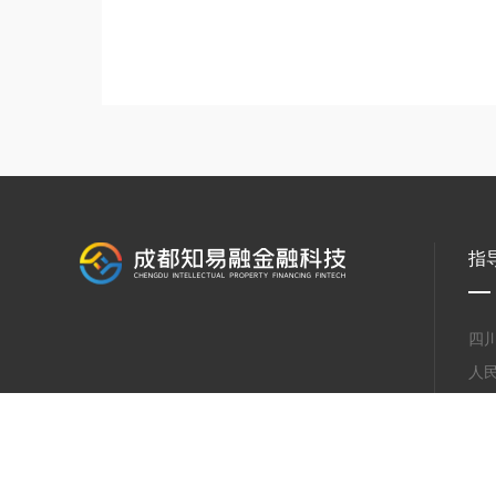
指
四
人
四
成
成