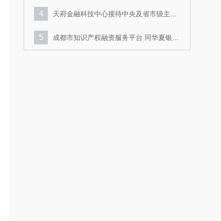
4
天府金融科技中心接待中央及省市级主流
新闻媒体采访团
5
成都市知识产权融资服务平台 同华夏银行
成都分行开展业务交流
6
成都市知识产权融资服务平台 多措并举推
进技术合同认定登记工作