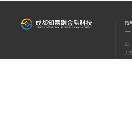
指
四
人
四
成
成
成
川公网安备 51012202000809号
|
蜀ICP备2020031688号-1
| 