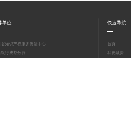
导单位
快速导航
川省知识产权服务促进中心
首页
民银行成都分行
我要融资
川天府新区管委会
浏览金融超
都市金融监管局
我要质押
都市市场监管局（知识产权局）
新闻中心
都市科学技术局
大数据
关于我们
蜀网信备 51011621802167720010号 | 运营：成都知易融金融科技有限公司 | 